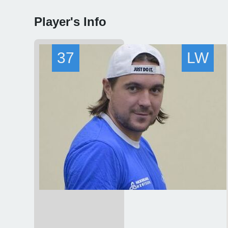
Player's Info
37
LW