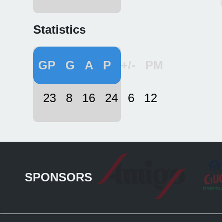
Statistics
GP
G
A
P
+/-
PM
23
8
16
24
6
12
SPONSORS